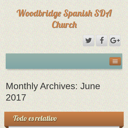
Woodbridge Spanish SDA
Church
Home
Eventos
Monthly Archives:
June
Sermones
2017
Sermones
Todo es relativo
Directorio