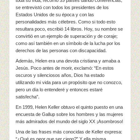
toda su vida, recorrió 39 países dando conferencias,
se entrevistó con todos los presidentes de los
Estados Unidos de su época y con las
personalidades más célebres. Como si todo esto
resultara poco, escribió 14 libros. Hoy, su nombre se
convirtió en un ejemplo de superación y de coraje;
como así también en un símbolo de la lucha por los
derechos de las personas con discapacidad.
Además, Helen era una devota cristiana y amaba a
Jesús. Poco antes de morir, exclamó: “En estos
oscuros y silenciosos años, Dios ha estado
utilizando mi vida para un propósito que no conozco,
pero un día lo entenderé y entonces estaré
satisfecha”.
En 1999, Helen Keller obtuvo el quinto puesto en una
encuesta de Gallup sobre los hombres y las mujeres
más admirados del mundo del siglo XX ¡Asombroso!
Una de las frases más conocidas de Keller expresa:
“¿Qué es peor que ser ciego?” Y ella misma