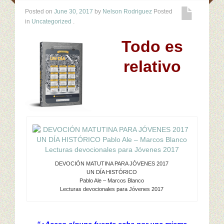
Posted on
June 30, 2017
by
Nelson Rodriguez
Posted
Ministerios
in
Uncategorized
.
Escuela Sabatica
Todo es
relativo
WAYS
Musica
Salud y Temperancia
Conquistadores
Aventureros
DEVOCIÓN MATUTINA PARA JÓVENES 2017
UN DÍA HISTÓRICO
Diaconos
Pablo Ale – Marcos Blanco
Lecturas devocionales para Jóvenes 2017
Diaconisas