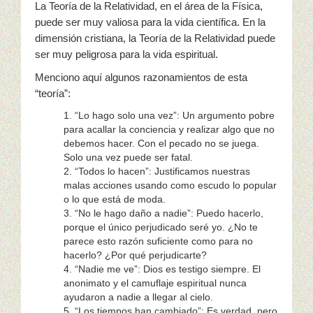
La Teoría de la Relatividad, en el área de la Física,
Ministerio Infantil
puede ser muy valiosa para la vida científica. En la
dimensión cristiana, la Teoría de la Relatividad puede
Nuestra Iglesia
ser muy peligrosa para la vida espiritual.
Menciono aquí algunos razonamientos de esta
28 Creencias Fundamentales
“teoría”:
MISIÓN Y SERVICIO
“Lo hago solo una vez”: Un argumento pobre
para acallar la conciencia y realizar algo que no
ESCRITOS DE ELLENA G. WHITE
debemos hacer. Con el pecado no se juega.
Solo una vez puede ser fatal.
“Todos lo hacen”: Justificamos nuestras
GALERIA
malas acciones usando como escudo lo popular
o lo que está de moda.
ofrendas
“No le hago daño a nadie”: Puedo hacerlo,
porque el único perjudicado seré yo. ¿No te
parece esto razón suficiente como para no
Contactanos
hacerlo? ¿Por qué perjudicarte?
“Nadie me ve”: Dios es testigo siempre. El
anonimato y el camuflaje espiritual nunca
ayudaron a nadie a llegar al cielo.
“Los tiempos han cambiado”: Es verdad, pero