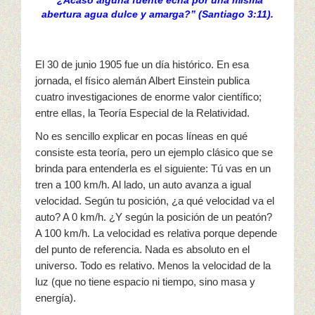
My Church
“¿Acaso alguna fuente echa por una misma
abertura agua dulce y amarga?” (Santiago 3:11).
Servicio Comunitario (Dorcas)
El 30 de junio 1905 fue un día histórico. En esa
Ministerio Personal (Obra Misionera)
jornada, el físico alemán Albert Einstein publica
cuatro investigaciones de enorme valor científico;
AudioVisual y Comunicaciones
entre ellas, la Teoría Especial de la Relatividad.
Educacion
No es sencillo explicar en pocas líneas en qué
consiste esta teoría, pero un ejemplo clásico que se
Salud y Temperancia
brinda para entenderla es el siguiente: Tú vas en un
tren a 100 km/h. Al lado, un auto avanza a igual
Mayordomia
velocidad. Según tu posición, ¿a qué velocidad va el
auto? A 0 km/h. ¿Y según la posición de un peatón?
Conquistadores
A 100 km/h. La velocidad es relativa porque depende
del punto de referencia. Nada es absoluto en el
Ministerio Hombres
universo. Todo es relativo. Menos la velocidad de la
luz (que no tiene espacio ni tiempo, sino masa y
Ministerio De La Mujer
energía).