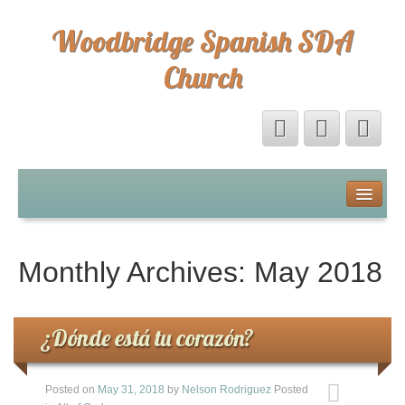
Woodbridge Spanish SDA
Church
Home
Eventos
Monthly Archives:
May 2018
Sermones
¿Dónde está tu corazón?
Sermones
Directorio
Posted on
May 31, 2018
by
Nelson Rodriguez
Posted