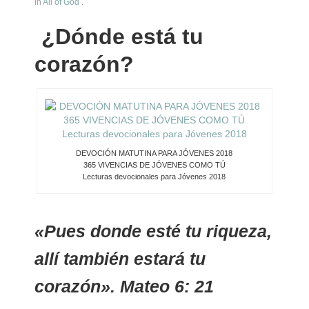
in
All of God
.
Ministerios
¿Dónde está tu
Escuela Sabatica
corazón?
WAYS
Musica
Salud y Temperancia
DEVOCIÓN MATUTINA PARA JÓVENES 2018
365 VIVENCIAS DE JÓVENES COMO TÚ
Lecturas devocionales para Jóvenes 2018
Conquistadores
Aventureros
«Pues donde esté tu riqueza,
Diaconos
allí también estará tu
Diaconisas
corazón». Mateo 6: 21