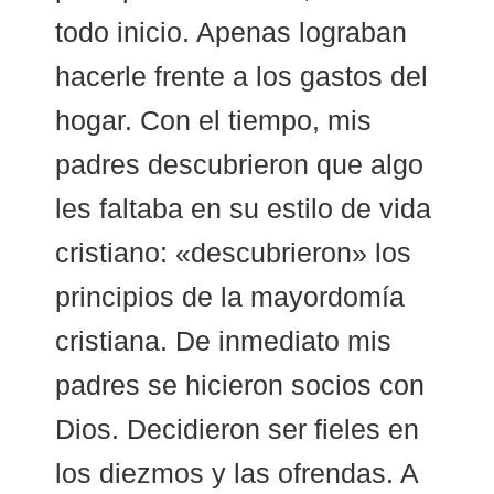
Ministerio Infantil
todo inicio. Apenas lograban
Nuestra Iglesia
hacerle frente a los gastos del
hogar. Con el tiempo, mis
28 Creencias Fundamentales
padres descubrieron que algo
MISIÓN Y SERVICIO
les faltaba en su estilo de vida
ESCRITOS DE ELLENA G. WHITE
cristiano: «descubrieron» los
GALERIA
principios de la mayordomía
ofrendas
cristiana. De inmediato mis
padres se hicieron socios con
Contactanos
Dios. Decidieron ser fieles en
los diezmos y las ofrendas. A