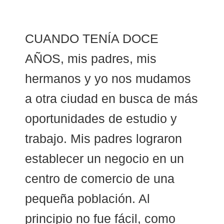
My Church
Servicio Comunitario (Dorcas)
CUANDO TENÍA DOCE
Ministerio Personal (Obra Misionera)
AÑOS, mis padres, mis
AudioVisual y Comunicaciones
hermanos y yo nos mudamos
Educacion
a otra ciudad en busca de más
Salud y Temperancia
oportunidades de estudio y
trabajo. Mis padres lograron
Mayordomia
establecer un negocio en un
Conquistadores
centro de comercio de una
Ministerio Hombres
pequeña población. Al
Ministerio De La Mujer
principio no fue fácil, como