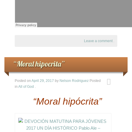
Leave a comment
.
“Moral hipocrita”
Posted on
April 29, 2017
by
Nelson Rodriguez
Posted
in
All of God
.
“Moral hipócrita”