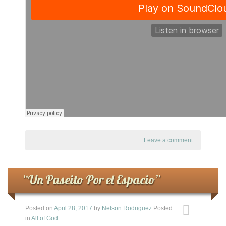
Leave a comment
.
“Un Paseito Por el Espacio”
Posted on
April 28, 2017
by
Nelson Rodriguez
Posted
in
All of God
.