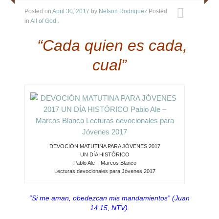
Directorio
Posted on
April 30, 2017
by
Nelson Rodriguez
Posted
in
All of God
.
Ministerios
“Cada quien es cada,
Escuela Sabatica
cual”
WAYS
Musica
Salud y Temperancia
DEVOCIÓN MATUTINA PARA JÓVENES 2017
Conquistadores
UN DÍA HISTÓRICO
Pablo Ale – Marcos Blanco
Aventureros
Lecturas devocionales para Jóvenes 2017
Diaconos
“Si me aman, obedezcan mis mandamientos” (Juan
14:15, NTV).
Diaconisas