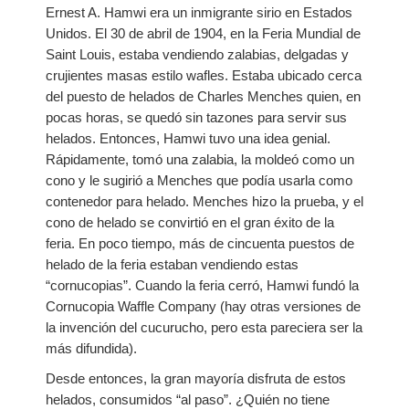
Ernest A. Hamwi era un inmigrante sirio en Estados
Unidos. El 30 de abril de 1904, en la Feria Mundial de
My Church
Saint Louis, estaba vendiendo zalabias, delgadas y
crujientes masas estilo wafles. Estaba ubicado cerca
Servicio Comunitario (Dorcas)
del puesto de helados de Charles Menches quien, en
pocas horas, se quedó sin tazones para servir sus
Ministerio Personal (Obra Misionera)
helados. Entonces, Hamwi tuvo una idea genial.
Rápidamente, tomó una zalabia, la moldeó como un
AudioVisual y Comunicaciones
cono y le sugirió a Menches que podía usarla como
contenedor para helado. Menches hizo la prueba, y el
Educacion
cono de helado se convirtió en el gran éxito de la
feria. En poco tiempo, más de cincuenta puestos de
Salud y Temperancia
helado de la feria estaban vendiendo estas
“cornucopias”. Cuando la feria cerró, Hamwi fundó la
Mayordomia
Cornucopia Waffle Company (hay otras versiones de
la invención del cucurucho, pero esta pareciera ser la
Conquistadores
más difundida).
Ministerio Hombres
Desde entonces, la gran mayoría disfruta de estos
helados, consumidos “al paso”. ¿Quién no tiene