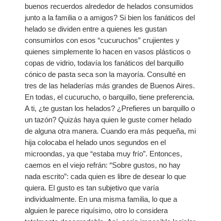
Ministerio De La Mujer
buenos recuerdos alrededor de helados consumidos
junto a la familia o a amigos? Si bien los fanáticos del
Ministerio Infantil
helado se dividen entre a quienes les gustan
consumirlos con esos “cucuruchos” crujientes y
Nuestra Iglesia
quienes simplemente lo hacen en vasos plásticos o
copas de vidrio, todavía los fanáticos del barquillo
cónico de pasta seca son la mayoría. Consulté en
28 Creencias Fundamentales
tres de las heladerías más grandes de Buenos Aires.
En todas, el cucurucho, o barquillo, tiene preferencia.
MISIÓN Y SERVICIO
A ti, ¿te gustan los helados? ¿Prefieres un barquillo o
un tazón? Quizás haya quien le guste comer helado
ESCRITOS DE ELLENA G. WHITE
de alguna otra manera. Cuando era más pequeña, mi
hija colocaba el helado unos segundos en el
GALERIA
microondas, ya que “estaba muy frío”. Entonces,
caemos en el viejo refrán: “Sobre gustos, no hay
ofrendas
nada escrito”: cada quien es libre de desear lo que
quiera. El gusto es tan subjetivo que varía
Contactanos
individualmente. En una misma familia, lo que a
alguien le parece riquísimo, otro lo considera