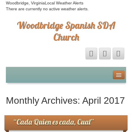
Woodbridge, Virginia
Local Weather Alerts
There are currently no active weather alerts.
Woodbridge Spanish SDA
Church
Home
Eventos
Monthly Archives:
April 2017
Sermones
“Cada Quien es cada, Cual”
Sermones